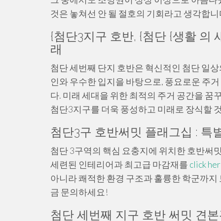
것은 놓쳐선 안 될 절호의 기회라고 생각합니
{첨단3지구 호반, {첨단 {생활 
래
첨단 세번째 단지 호반은 혁신적인 첨단 일상
인와 우수한 입지을 바탕으로, 풍요로운 주거
다. 미래 세대을 위한 최적의 주거 공간을 꿈
첨단3지구를 더욱 풍성하고 미래로 장식할 
첨단3구 호반써밋 플래그십 : 
첨단 3구역의 핵심 요충지에 위치한 호반써밋
세련된 인테리어과 최고급 마감재를
click he
아니라 쾌적한 환경 구조과 훌륭한 학군까지 
금 문의하세요!
첨단 세번째 지구 호반 써밋 견본