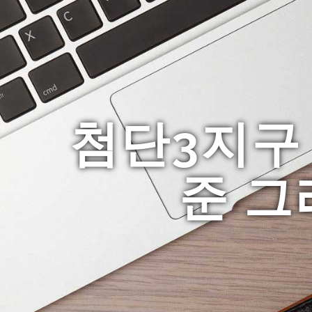
첨단3지구
준 그