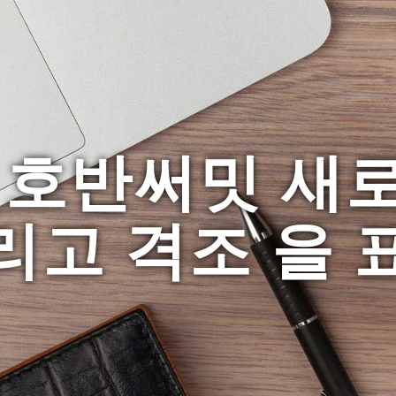
 호반써밋 새로
리고 격조 을 