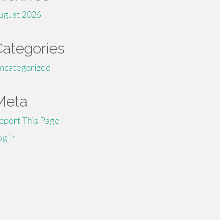
ugust 2026
Categories
ncategorized
Meta
eport This Page
og in