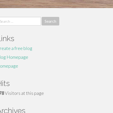
earch
r:
Links
reate a free blog
log Homepage
omepage
its
78
Visitors at this page
Archives